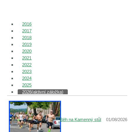
Hlavní záložky
2016
2017
2018
2019
2020
2021
2022
2023
2024
2025
2026
(aktivní záložka)
Běh na Kamenný stůl
01/08/2026