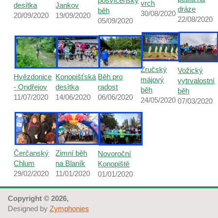
posvícenský
vrch
desítka
Jankov
dráze
běh
30/08/2020
20/09/2020
19/09/2020
22/08/2020
05/09/2020
Zručský
Vožický
Hvězdonice
Běh pro
Konopišťská
májový
vytrvalostní
- Ondřejov
radost
desítka
běh
běh
11/07/2020
06/06/2020
14/06/2020
24/05/2020
07/03/2020
Čerčanský
Zimní běh
Novoroční
Chlum
na Blaník
Konopiště
29/02/2020
11/01/2020
01/01/2020
Copyright © 2026,
Designed by
Zymphonies