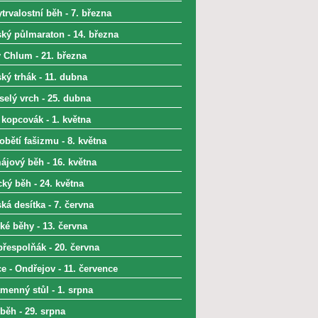
trvalostní běh - 7. března
ký půlmaraton - 14. března
 Chlum - 21. března
ký trhák - 11. dubna
selý vrch - 25. dubna
 kopcovák - 1. května
bětí fašizmu - 8. května
ájový běh - 16. května
ký běh - 24. května
á desítka - 7. června
ké běhy - 13. června
přespolňák - 20. června
e - Ondřejov - 11. července
menný stůl - 1. srpna
běh - 29. srpna