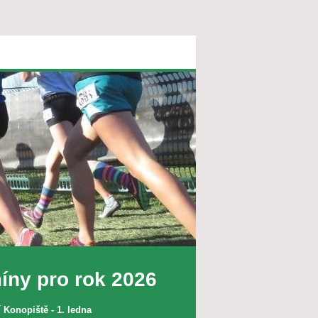
íny pro rok 2026
 Konopiště - 1. ledna