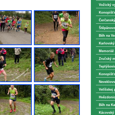
Vožický vy
Konopišťs
Čerčanský
Štěpánovs
Běh na Ve
Karlovský
Memoriál o
Zručský m
Teplýšovic
Konopišťsk
Neveklovs
Velíšskej 
Hvězdonic
Běh na Ka
Kácovský 