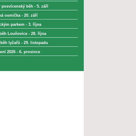
 posvícenský běh - 5. září
á osmička - 20. září
kým parkem - 3. října
běh Louňovice - 28. října
běh lyžařů - 29. listopadu
ní 2026 - 6. prosince