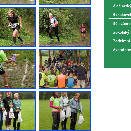
Vlašimský
Benešovsk
Běh zámec
Sokolský 
Podzimní 
Vyhodnoce