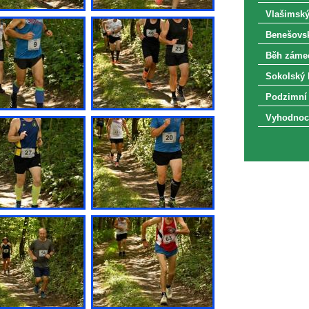
Vlašimský
Benešovsk
Běh zámec
Sokolský 
Podzimní 
Vyhodnoce