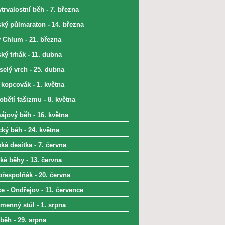
trvalostní běh - 7. března
ký půlmaraton - 14. března
 Chlum - 21. března
ký trhák - 11. dubna
selý vrch - 25. dubna
 kopcovák - 1. května
bětí fašizmu - 8. května
ájový běh - 16. května
ký běh - 24. května
á desítka - 7. června
ké běhy - 13. června
přespolňák - 20. června
e - Ondřejov - 11. července
menný stůl - 1. srpna
běh - 29. srpna