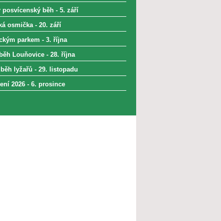
 posvícenský běh - 5. září
á osmička - 20. září
kým parkem - 3. října
běh Louňovice - 28. října
běh lyžařů - 29. listopadu
ní 2026 - 6. prosince