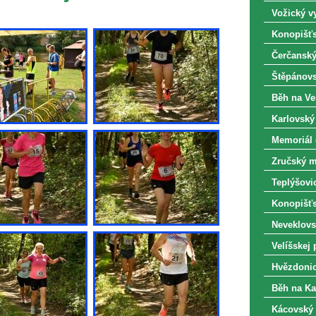
Vožický vy
Konopišťs
Čerčanský
Štěpánovs
Běh na Ve
Karlovský
Memoriál o
Zručský m
Teplýšovic
Konopišťsk
Neveklovs
Velíšskej 
Hvězdonic
Běh na Ka
Kácovský 