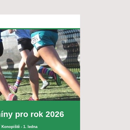
íny pro rok 2026
 Konopiště - 1. ledna