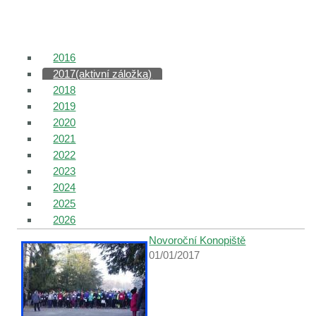
Hlavní záložky
2016
2017
(aktivní záložka)
2018
2019
2020
2021
2022
2023
2024
2025
2026
Novoroční Konopiště
01/01/2017