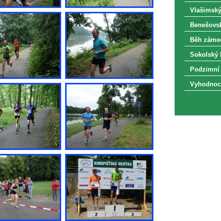
Vlašimský
Benešovsk
Běh zámec
Sokolský 
Podzimní 
Vyhodnoce