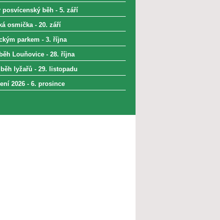
 posvícenský běh - 5. září
á osmička - 20. září
kým parkem - 3. října
běh Louňovice - 28. října
běh lyžařů - 29. listopadu
ní 2026 - 6. prosince