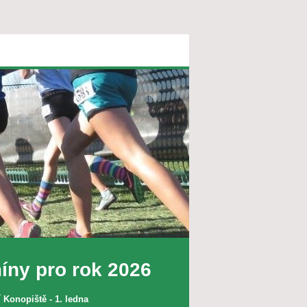
íny pro rok 2026
 Konopiště - 1. ledna