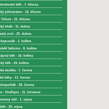
trvalostní běh - 7. března
ký půlmaraton - 14. března
 Chlum - 21. března
ký trhák - 11. dubna
selý vrch - 25. dubna
 kopcovák - 1. května
bětí fašizmu - 8. května
ájový běh - 16. května
ký běh - 24. května
á desítka - 7. června
ké běhy - 13. června
přespolňák - 20. června
e - Ondřejov - 11. července
menný stůl - 1. srpna
běh - 29. srpna