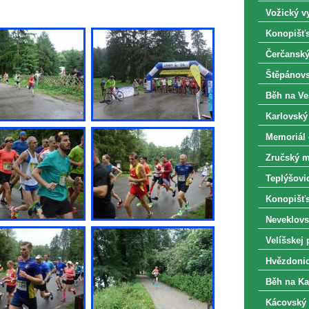
Vožický vy
Konopišťs
Čerčanský
Štěpánovs
Běh na Ve
Karlovský
Memoriál o
Zručský m
Teplýšovic
Konopišťsk
Neveklovs
Velíšskej 
Hvězdonic
Běh na Ka
Kácovský 