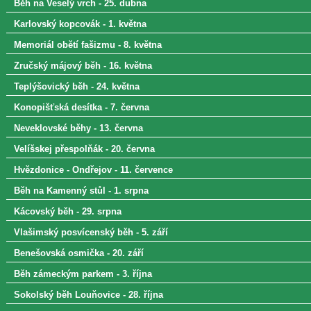
Běh na Veselý vrch - 25. dubna
Karlovský kopcovák - 1. května
Memoriál obětí fašizmu - 8. května
Zručský májový běh - 16. května
Teplýšovický běh - 24. května
Konopišťská desítka - 7. června
Neveklovské běhy - 13. června
Velíšskej přespolňák - 20. června
Hvězdonice - Ondřejov - 11. července
Běh na Kamenný stůl - 1. srpna
Kácovský běh - 29. srpna
Vlašimský posvícenský běh - 5. září
Benešovská osmička - 20. září
Běh zámeckým parkem - 3. října
Sokolský běh Louňovice - 28. října